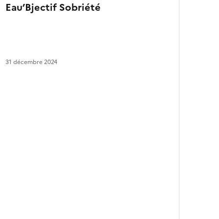
Eau’Bjectif Sobriété
a
r
t
i
c
l
31 décembre 2024
e
s