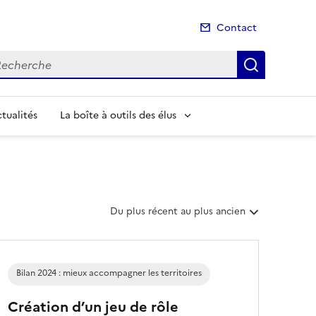
Contact
cherche
Recherch
tualités
La boîte à outils des élus
T
Du plus récent au plus ancien
r
i
e
r
Bilan 2024 : mieux accompagner les territoires
l
e
Création d’un jeu de rôle
s