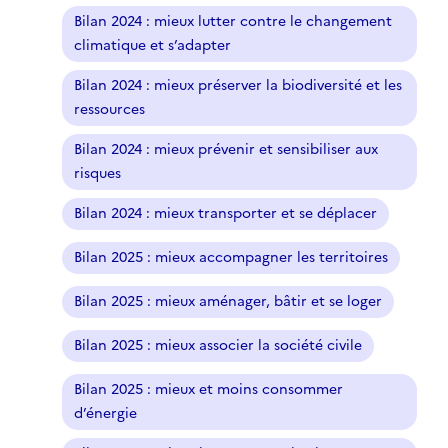
s
Bilan 2024 : mieux lutter contre le changement
é
climatique et s’adapter
l
e
Bilan 2024 : mieux préserver la biodiversité et les
c
ressources
t
i
Bilan 2024 : mieux prévenir et sensibiliser aux
o
risques
n
Bilan 2024 : mieux transporter et se déplacer
n
é
Bilan 2025 : mieux accompagner les territoires
)
Bilan 2025 : mieux aménager, bâtir et se loger
Bilan 2025 : mieux associer la société civile
Bilan 2025 : mieux et moins consommer
d’énergie