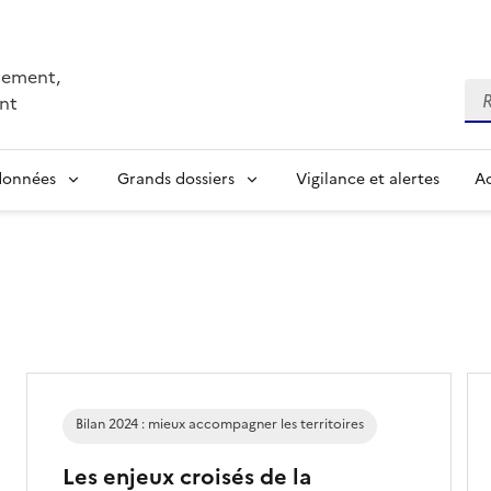
nnement,
Re
nt
 données
Grands dossiers
Vigilance et alertes
Ac
Bilan 2024 : mieux accompagner les territoires
Les enjeux croisés de la