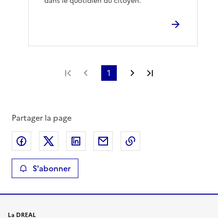
dans le quotidien du citoyen.
Première page
Page précédente
1
Page suivante
Dernière page
Partager la page
Partager sur Facebook
Partager sur X
Partager sur LinkedIn
Partager par email
Copier le lien de la 
S'abonner
La DREAL