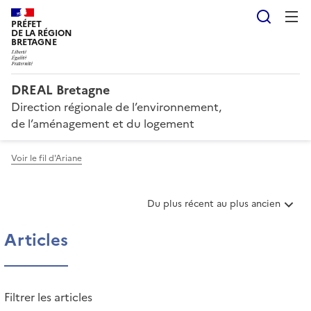
Reche
PRÉFET
DE LA RÉGION
BRETAGNE
DREAL Bretagne
Direction régionale de l’environnement,
de l’aménagement et du logement
Voir le fil d'Ariane
T
Du plus récent au plus ancien
r
i
Articles
e
r
l
e
Filtrer les articles
s