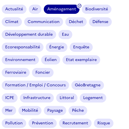
a
r
Actualité
Air
Aménagement
Biodiversité
(
t
i
f
Climat
Communication
Déchet
Défense
c
i
l
l
Développement durable
Eau
e
t
s
r
Ecoresponsabilité
Énergie
Enquête
e
Environnement
Éolien
Etat exemplaire
s
é
Ferroviaire
Foncier
l
e
Formation / Emploi / Concours
GéoBretagne
c
t
ICPE
Infrastructure
Littoral
Logement
i
o
Mer
Mobilité
Paysage
Pêche
n
n
Pollution
Prévention
Recrutement
Risque