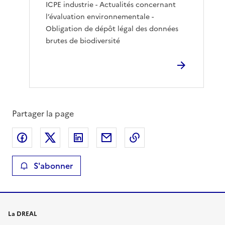
ICPE industrie - Actualités concernant
l’évaluation environnementale -
Obligation de dépôt légal des données
brutes de biodiversité
Partager la page
Partager sur Facebook
Partager sur X
Partager sur LinkedIn
Partager par email
Copier le lien de la 
S'abonner
La DREAL