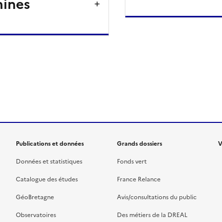
mines
ien de la page dans le presse-papier
Publications et données
Grands dossiers
V
Données et statistiques
Fonds vert
Catalogue des études
France Relance
GéoBretagne
Avis/consultations du public
Observatoires
Des métiers de la DREAL