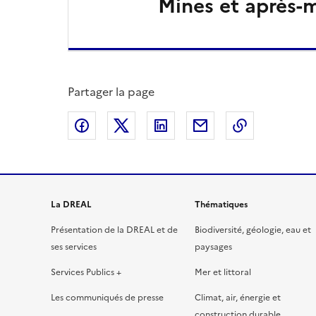
Mines et après-
Partager la page
Partager sur Facebook
Partager sur X
Partager sur LinkedIn
Partager par email
Copier le l
La DREAL
Thématiques
Présentation de la DREAL et de
Biodiversité, géologie, eau et
ses services
paysages
Services Publics +
Mer et littoral
Les communiqués de presse
Climat, air, énergie et
construction durable