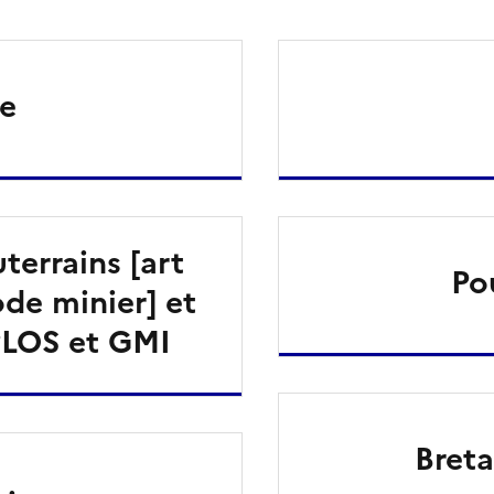
e
terrains [art
Po
ode minier] et
PLOS et GMI
Breta