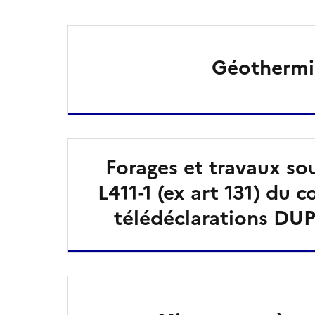
Géothermi
Forages et travaux sou
L411-1 (ex art 131) du c
télédéclarations DU