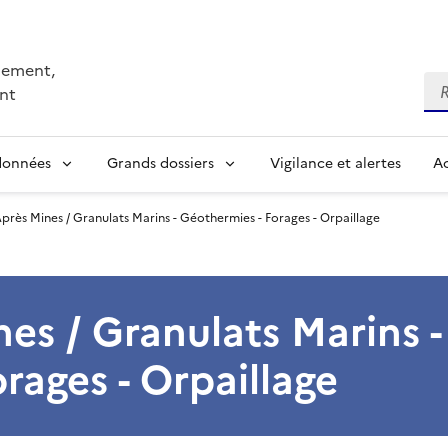
nnement,
Re
nt
 données
Grands dossiers
Vigilance et alertes
Ac
près Mines / Granulats Marins - Géothermies - Forages - Orpaillage
es / Granulats Marins -
rages - Orpaillage