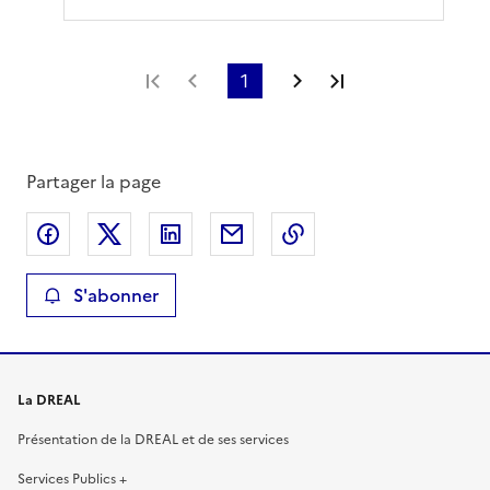
Première page
Page précédente
1
Page suivante
Dernière page
Partager la page
Partager sur Facebook
Partager sur X
Partager sur LinkedIn
Partager par email
Copier le lien de la 
S'abonner
La DREAL
Présentation de la DREAL et de ses services
Services Publics +