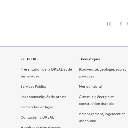
Premi
La DREAL
Thématiques
Présentation de la DREAL et de
Biodiversité, géologie, eau et
ses services
paysages
Services Publics +
Mer et littoral
Les communiqués de presse
Climat, air, énergie et
construction durable
Démarches en ligne
Aménagement, logement et
Contacter la DREAL
urbanisme
Horaires et plan d’accès