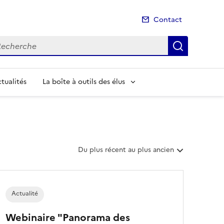
Contact
cherche
Recherch
tualités
La boîte à outils des élus
T
Du plus récent au plus ancien
r
i
e
r
Actualité
l
e
Webinaire "Panorama des
s