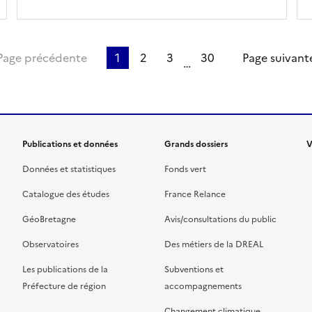
ère page
Page précédente
1
2
3
30
Page suivant
…
Publications et données
Grands dossiers
V
Données et statistiques
Fonds vert
Catalogue des études
France Relance
GéoBretagne
Avis/consultations du public
Observatoires
Des métiers de la DREAL
Les publications de la
Subventions et
Préfecture de région
accompagnements
Changement climatique