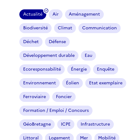
Actualité
Air
Aménagement
(
f
Biodiversité
Climat
Communication
i
l
Déchet
Défense
t
r
Développement durable
Eau
e
Ecoresponsabilité
Énergie
Enquête
s
é
Environnement
Éolien
Etat exemplaire
l
e
Ferroviaire
Foncier
c
t
Formation / Emploi / Concours
i
o
GéoBretagne
ICPE
Infrastructure
n
n
Littoral
Logement
Mer
Mobilité