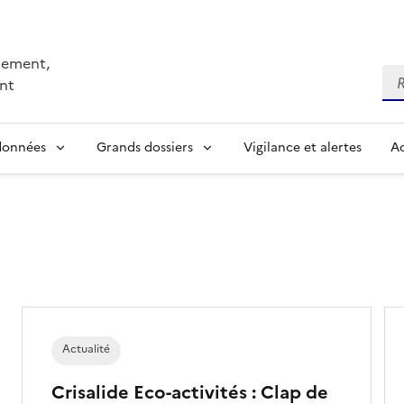
nnement,
Re
nt
 données
Grands dossiers
Vigilance et alertes
Ac
Actualité
Crisalide Eco-activités : Clap de