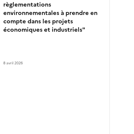
règlementations
a
r
environnementales à prendre en
t
compte dans les projets
i
c
économiques et industriels"
l
e
s
8 avril 2026