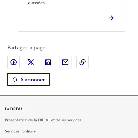
classées.
Partager la page
Partager sur Facebook
Partager sur X
Partager sur LinkedIn
Partager par email
Copier le lien de la 
S'abonner
La DREAL
Présentation de la DREAL et de ses services
Services Publics +