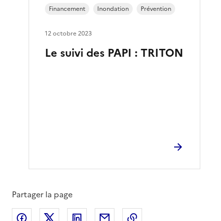
Financement
Inondation
Prévention
12 octobre 2023
Le suivi des PAPI : TRITON
Partager la page
Partager sur Facebook
Partager sur X
Partager sur LinkedIn
Partager par email
Copier le lien de la 