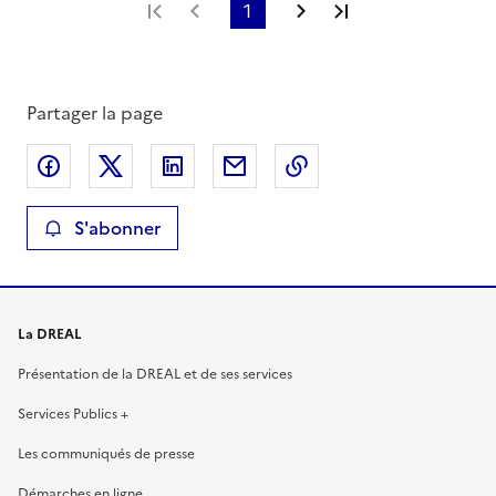
Première page
Page précédente
1
Page suivante
Dernière page
Partager la page
Partager sur Facebook
Partager sur X
Partager sur LinkedIn
Partager par email
Copier le lien de la 
S'abonner
La DREAL
Présentation de la DREAL et de ses services
Services Publics +
Les communiqués de presse
Démarches en ligne