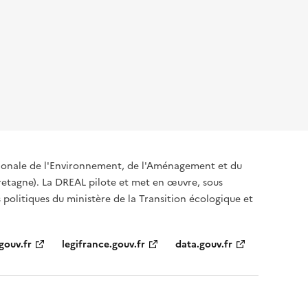
égionale de l'Environnement, de l'Aménagement et du
tagne). La DREAL pilote et met en œuvre, sous
s politiques du ministère de la Transition écologique et
gouv.fr
legifrance.gouv.fr
data.gouv.fr