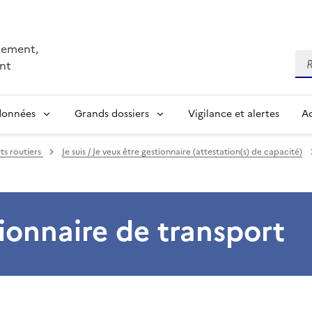
nnement,
Re
nt
 données
Grands dossiers
Vigilance et alertes
Ac
ts routiers
Je suis / Je veux être gestionnaire (attestation(s) de capacité)
tionnaire de transport