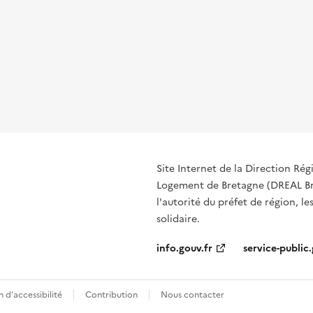
Site Internet de la Direction R
Logement de Bretagne (DREAL Bre
l'autorité du préfet de région, le
solidaire.
info.gouv.fr
service-public.
 d’accessibilité
Contribution
Nous contacter