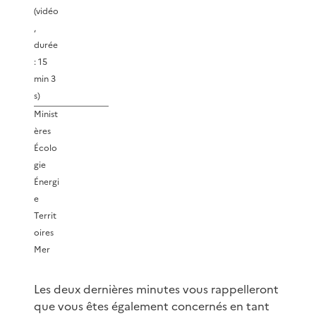
(vidéo
,
durée
: 15
min 3
s)
Minist
ères
Écolo
gie
Énergi
e
Territ
oires
Mer
Les deux dernières minutes vous rappelleront
que vous êtes également concernés en tant