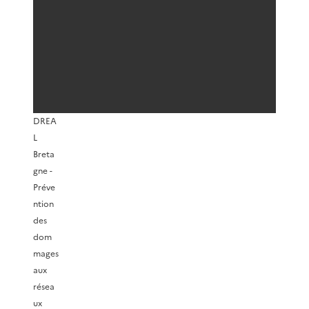
DREA
L
Breta
gne -
Préve
ntion
des
dom
mages
aux
résea
ux