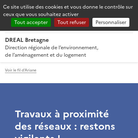
Panneau de gestion des cookies
Ce site utilise des cookies et vous donne le contrôle sur
Reche
PRÉFET
ceux que vous souhaitez activer
DE LA RÉGION
BRETAGNE
Tout accepter
Tout refuser
Personnaliser
DREAL Bretagne
Direction régionale de l’environnement,
de l’aménagement et du logement
Voir le fil d'Ariane
Travaux à proximité
des réseaux : restons