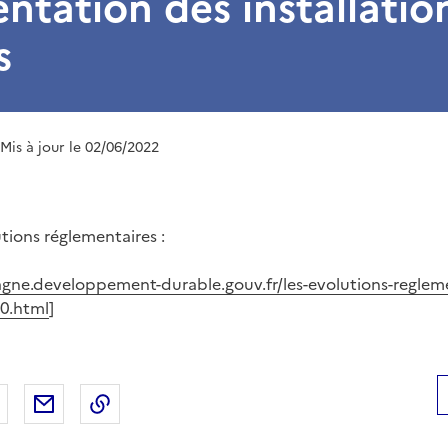
ntation des installatio
s
 Mis à jour le 02/06/2022
tions réglementaires :
gne.developpement-durable.gouv.fr/les-evolutions-regleme
10.html
]
 Facebook
er sur X
Partager sur LinkedIn
Partager par email
Copier le lien de la page dans le presse-pap