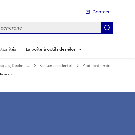
Contact
cherche
Recherch
tualités
La boîte à outils des élus
isques, Déchets ….
Risques accidentels
Modification de
lassées