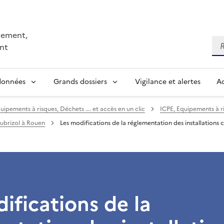
nnement,
Re
nt
 données
Grands dossiers
Vigilance et alertes
Ac
uipements à risques, Déchets …. et accès en un clic
ICPE, Equipements à r
Lubrizol à Rouen
Les modifications de la réglementation des installations c
ifications de la