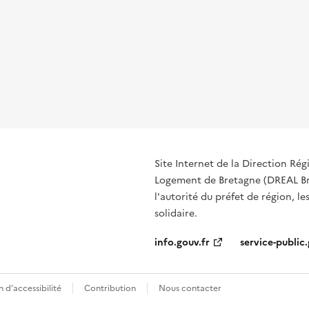
Site Internet de la Direction R
Logement de Bretagne (DREAL Bre
l'autorité du préfet de région, le
solidaire.
info.gouv.fr
service-public.
 d’accessibilité
Contribution
Nous contacter