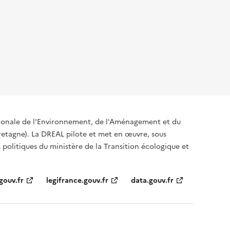
égionale de l'Environnement, de l'Aménagement et du
tagne). La DREAL pilote et met en œuvre, sous
s politiques du ministère de la Transition écologique et
gouv.fr
legifrance.gouv.fr
data.gouv.fr