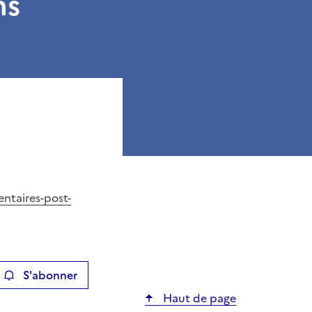
ns
ntaires-post-
S'abonner
ier
Haut de page