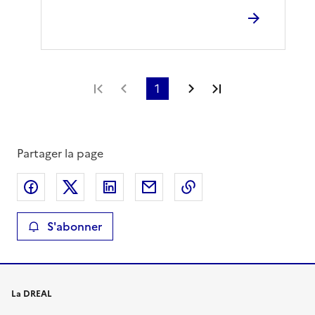
Première page
Page précédente
1
Page suivante
Dernière page
Partager la page
Partager sur Facebook
Partager sur X
Partager sur LinkedIn
Partager par email
Copier le lien de la 
S'abonner
La DREAL