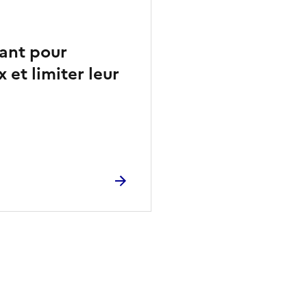
ant pour
 et limiter leur
ien de la page dans le presse-papier