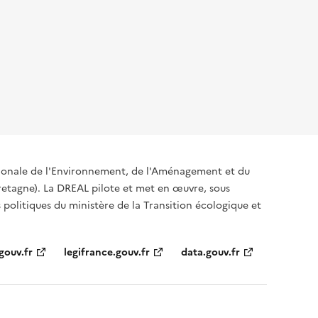
égionale de l'Environnement, de l'Aménagement et du
tagne). La DREAL pilote et met en œuvre, sous
s politiques du ministère de la Transition écologique et
gouv.fr
legifrance.gouv.fr
data.gouv.fr