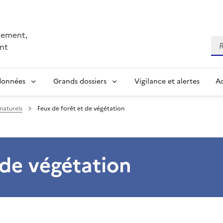
nnement,
Re
nt
 données
Grands dossiers
Vigilance et alertes
Ac
naturels
Feux de forêt et de végétation
 de végétation