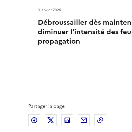
9 janvier 2026
Débroussailler dès mainten
diminuer l’intensité des feux
propagation
Partager la page
Partager sur Facebook
Partager sur X
Partager sur LinkedIn
Partager par email
Copier le l