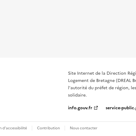
Site Internet de la Direction R
Logement de Bretagne (DREAL Bre
l'autorité du préfet de région, le
solidaire.
info.gouv.fr
service-public.
 d’accessibilité
Contribution
Nous contacter