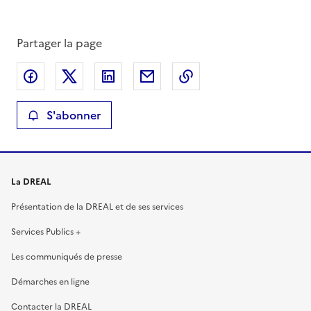
Partager la page
Partager sur Facebook
Partager sur X
Partager sur LinkedIn
Partager par email
Copier le lien de la 
S'abonner
La DREAL
Présentation de la DREAL et de ses services
Services Publics +
Les communiqués de presse
Démarches en ligne
Contacter la DREAL