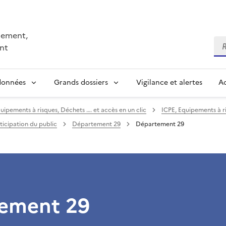
nnement,
Re
nt
 données
Grands dossiers
Vigilance et alertes
Ac
uipements à risques, Déchets …. et accès en un clic
ICPE, Equipements à r
ticipation du public
Département 29
Département 29
ement 29