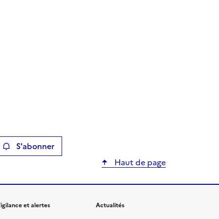
S'abonner
ier
Haut de page
igilance et alertes
Actualités