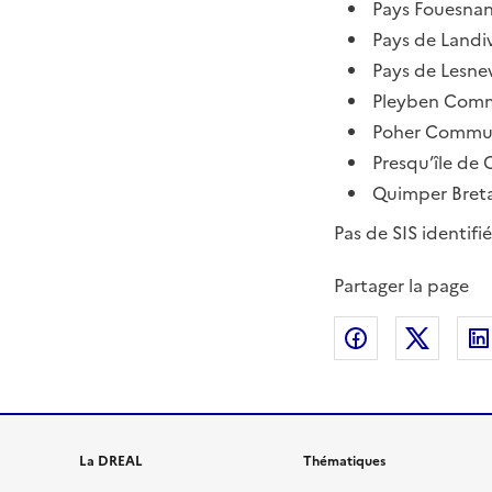
Pays Fouesnant
Pays de Landiv
Pays de Lesnev
Pleyben Commu
Poher Communa
Presqu’île de
Quimper Breta
Pas de SIS identifiés
Partager la page
Partager sur
Partag
La DREAL
Thématiques