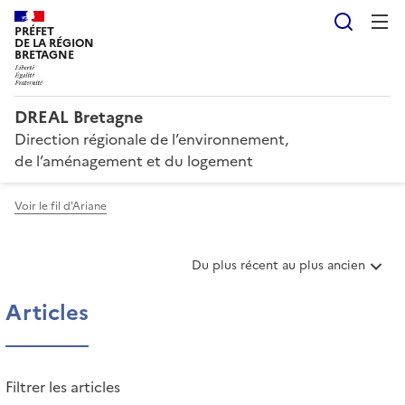
Reche
PRÉFET
DE LA RÉGION
BRETAGNE
DREAL Bretagne
Direction régionale de l’environnement,
de l’aménagement et du logement
Voir le fil d'Ariane
T
Du plus récent au plus ancien
r
i
Articles
e
r
l
e
Filtrer les articles
s