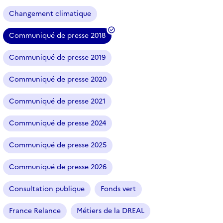
Changement climatique
Communiqué de presse 2018
(
f
Communiqué de presse 2019
i
l
Communiqué de presse 2020
t
r
Communiqué de presse 2021
e
Communiqué de presse 2024
s
é
Communiqué de presse 2025
l
e
Communiqué de presse 2026
c
t
Consultation publique
Fonds vert
i
o
France Relance
Métiers de la DREAL
n