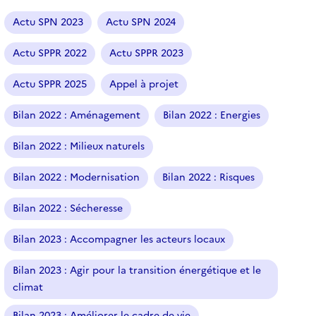
a
r
Actu SPN 2023
Actu SPN 2024
t
i
Actu SPPR 2022
Actu SPPR 2023
c
l
Actu SPPR 2025
Appel à projet
e
s
Bilan 2022 : Aménagement
Bilan 2022 : Energies
Bilan 2022 : Milieux naturels
Bilan 2022 : Modernisation
Bilan 2022 : Risques
Bilan 2022 : Sécheresse
Bilan 2023 : Accompagner les acteurs locaux
Bilan 2023 : Agir pour la transition énergétique et le
climat
Bilan 2023 : Améliorer le cadre de vie