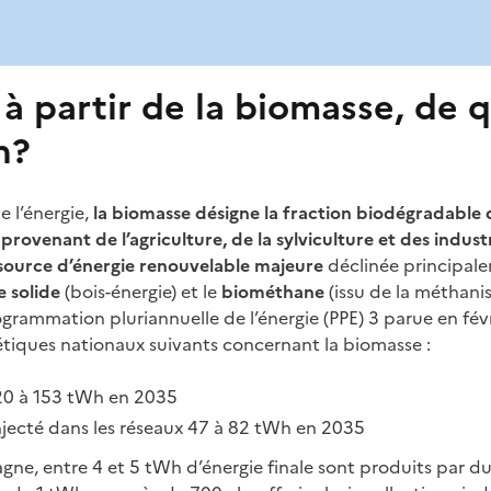
 à partir de la biomasse, de 
n?
 l’énergie,
la biomasse désigne la fraction biodégradable 
provenant de l’agriculture, de la sylviculture et des indus
source d’énergie renouvelable majeure
déclinée principal
 solide
(bois-énergie) et le
biométhane
(issu de la méthani
ogrammation pluriannuelle de l’énergie (PPE) 3 parue en fé
gétiques nationaux suivants concernant la biomasse :
120 à 153 tWh en 2035
jecté dans les réseaux 47 à 82 tWh en 2035
agne, entre 4 et 5 tWh d’énergie finale sont produits par d