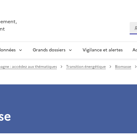
nnement,
Re
nt
 données
Grands dossiers
Vigilance et alertes
Ac
agne : accédez aux thématiques
Transition énergétique
Biomasse
se