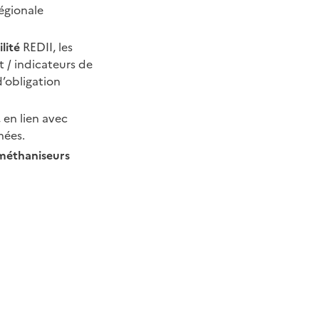
égionale
lité
REDII, les
t / indicateurs de
d’obligation
, en lien avec
nées.
méthaniseurs