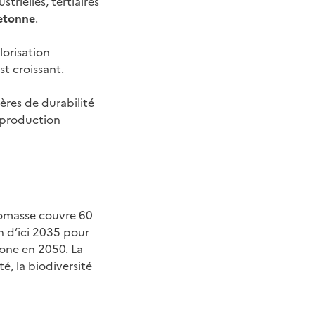
trielles, tertiaires
retonne
.
lorisation
st croissant.
ères de durabilité
e production
iomasse couvre 60
n d’ici 2035 pour
bone en 2050. La
é, la biodiversité