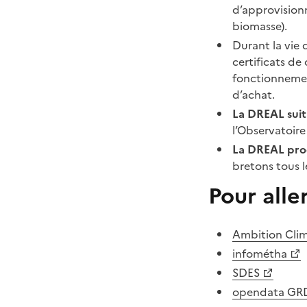
d’approvisionn
biomasse).
Durant la vie d
certificats de
fonctionnement
d’achat.
La DREAL suit 
l’Observatoir
La DREAL prod
bretons tous l
Pour aller
Ambition Cli
infométha
SDES
opendata GR