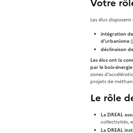
Votre rôl
Les élus disposent d
intégration d
d’urbanisme
(
déclinaison de
Les élus ont la co
par le bois-énergi
zones d’accélératio
projets de méthani
Le rôle d
La DREAL assu
collectivités, 
La DREAL inst