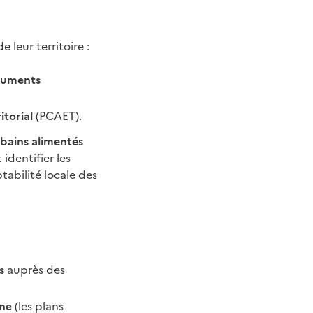
 leur territoire :
ocuments
itorial
(PCAET).
rbains alimentés
t identifier les
tabilité locale des
és
auprès des
ane
(les plans