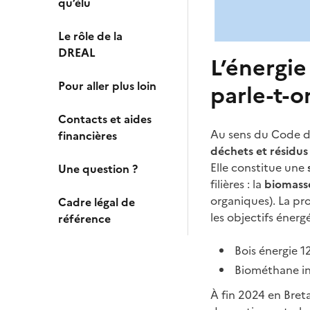
qu’élu
Le rôle de la
DREAL
L’énergie
Pour aller plus loin
parle-t-o
Contacts et aides
Au sens du Code de
financières
déchets et résidus 
Elle constitue une
Une question ?
filières : la
biomasse
organiques). La pr
Cadre légal de
les objectifs éner
référence
Bois énergie 
Biométhane in
À fin 2024 en Bret