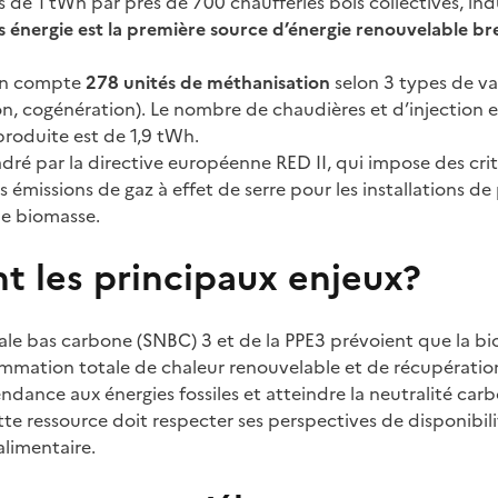
de 1 tWh par près de 700 chaufferies bois collectives, indus
s énergie est la première source d’énergie renouvelable b
ion compte
278 unités de méthanisation
selon 3 types de va
on, cogénération). Le nombre de chaudières et d’injection e
produite est de 1,9 tWh.
dré par la directive européenne RED II, qui impose des crit
 émissions de gaz à effet de serre pour les installations d
 de biomasse.
t les principaux enjeux?
nale bas carbone (SNBC) 3 et de la PPE3 prévoient que la b
mmation totale de chaleur renouvelable et de récupératio
ndance aux énergies fossiles et atteindre la neutralité car
te ressource doit respecter ses perspectives de disponibilit
alimentaire.