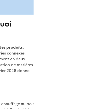
quoi
des produits,
tries connexes
.
ement en deux
sation de matières
vrier 2026 donne
u chauffage au bois