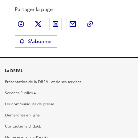
Partager la page
Partager sur Facebook
Partager sur X
Partager sur LinkedIn
Partager par email
Copier le lien de 
S'abonner
La DREAL
Présentation de la DREAL et de ses services
Services Publics +
Les communiqués de presse
Démarches en ligne
Contacter la DREAL
Horaires et plan d’accès