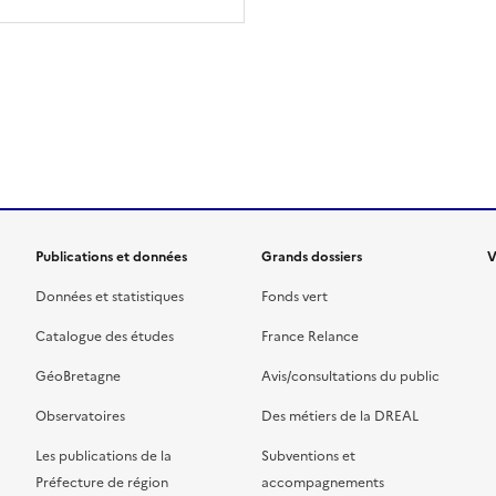
ien de la page dans le presse-papier
Publications et données
Grands dossiers
V
Données et statistiques
Fonds vert
Catalogue des études
France Relance
GéoBretagne
Avis/consultations du public
Observatoires
Des métiers de la DREAL
Les publications de la
Subventions et
Préfecture de région
accompagnements