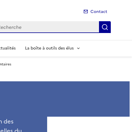
Contact
cherche
Recherch
tualités
La boîte à outils des élus
ntaires
n des
elles du