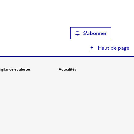
S'abonner
Haut de page
igilance et alertes
Actualités