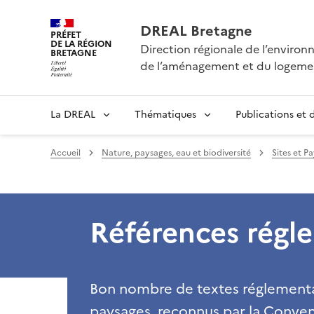
DREAL Bretagne
PRÉFET
DE LA RÉGION
Direction régionale de l’enviro
BRETAGNE
de l’aménagement et du logeme
La DREAL
Thématiques
Publications et
Accueil
Nature, paysages, eau et biodiversité
Sites et P
Références régl
Bon nombre de textes réglementair
paysages, reconnus par la Conve