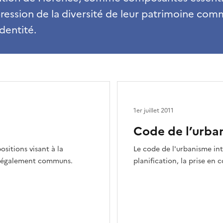
ression de la diversité de leur patrimoine com
dentité.
1er juillet 2011
Code de l’urba
sitions visant à la
Le code de l'urbanisme in
is également communs.
planification, la prise en 