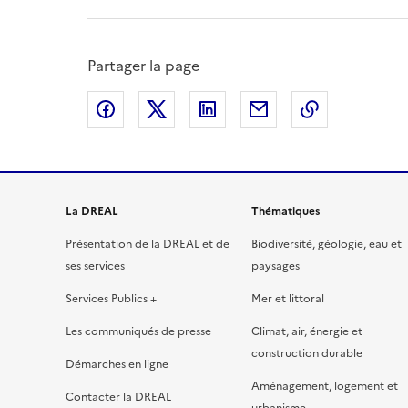
Partager la page
Partager sur Facebook
Partager sur X
Partager sur LinkedIn
Partager par email
Copier le l
La DREAL
Thématiques
Présentation de la DREAL et de
Biodiversité, géologie, eau et
ses services
paysages
Services Publics +
Mer et littoral
Les communiqués de presse
Climat, air, énergie et
construction durable
Démarches en ligne
Aménagement, logement et
Contacter la DREAL