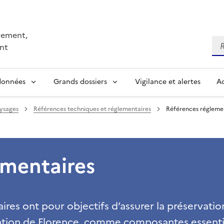
nnement,
Re
nt
 données
Grands dossiers
Vigilance et alertes
Ac
aysages
Références techniques et réglementaires
Références régleme
ementaires
es ont pour objectifs d’assurer la préservatio
ntion de Florence, comme composantes essenti