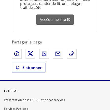
protégées, sentier du littoral, plages,
trait de côte
Accéder au site
Partager la page
Partager sur Facebook
Partager sur X
Partager sur LinkedIn
Partager par email
Copier le lien de 
S'abonner
La DREAL
Présentation de la DREAL et de ses services
Services Publics +