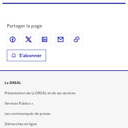
Partager la page
Partager sur Facebook
Partager sur X
Partager sur LinkedIn
Partager par email
Copier le lien de la 
S'abonner
La DREAL
Présentation de la DREAL et de ses services
Services Publics +
Les communiqués de presse
Démarches en ligne