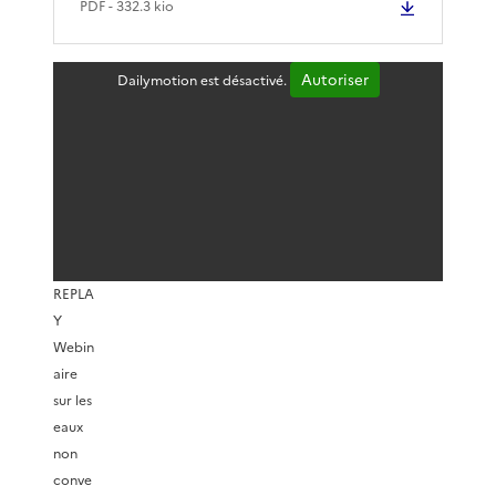
PDF
- 332.3 kio
Autoriser
Dailymotion est désactivé.
REPLA
Y
Webin
aire
sur les
eaux
non
conve