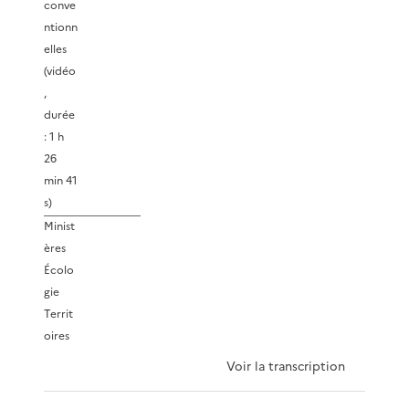
conve
ntionn
elles
(vidéo
,
durée
: 1 h
26
min 41
s)
Minist
ères
Écolo
gie
Territ
oires
Voir la transcription