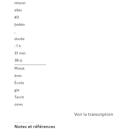
ntionn
elles
#3
(vidéo
,
durée
: 1 h
31 min
39 s)
Minist
ères
Écolo
gie
Territ
oires
Voir la transcription
Notes et références