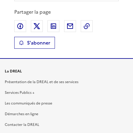
Partager la page
Partager sur Facebook
Partager sur X
Partager sur LinkedIn
Partager par email
Copier le lien de 
S'abonner
La DREAL
Présentation de la DREAL et de ses services
Services Publics +
Les communiqués de presse
Démarches en ligne
Contacter la DREAL