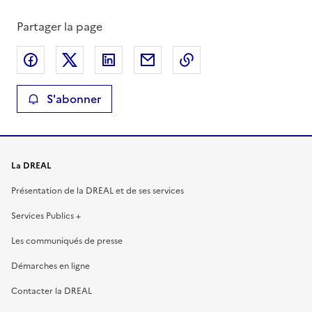
Partager la page
Partager sur Facebook
Partager sur X
Partager sur LinkedIn
Partager par email
Copier le lien de la 
S'abonner
La DREAL
Présentation de la DREAL et de ses services
Services Publics +
Les communiqués de presse
Démarches en ligne
Contacter la DREAL