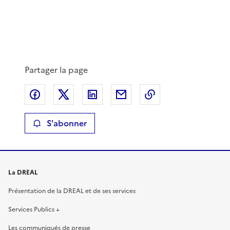
Partager la page
Partager sur Facebook
Partager sur X
Partager sur LinkedIn
Partager par email
Copier le lien de 
S'abonner
La DREAL
Présentation de la DREAL et de ses services
Services Publics +
Les communiqués de presse