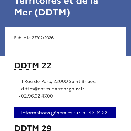
Territoires et de la
Mer (DDTM)
Publié le 27/02/2026
DDTM
22
1 Rue du Parc, 22000 Saint-Brieuc
-
ddtm@cotes-darmor.gouv.fr
-
02.96.62.47.00
-
Informations générales sur la DDTM 22
DDTM 29