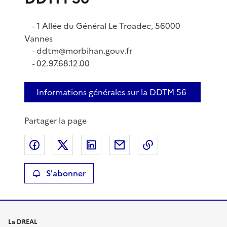
1 Allée du Général Le Troadec, 56000
-
Vannes
ddtm@morbihan.gouv.fr
-
02.97.68.12.00
-
Informations générales sur la DDTM 56
Partager la page
Partager sur Facebook
Partager sur X
Partager sur LinkedIn
Partager par email
Copier le lien de 
S'abonner
La DREAL