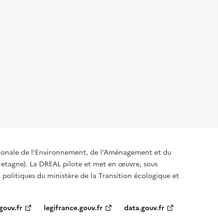
égionale de l'Environnement, de l'Aménagement et du
tagne). La DREAL pilote et met en œuvre, sous
s politiques du ministère de la Transition écologique et
gouv.fr
legifrance.gouv.fr
data.gouv.fr