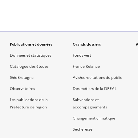
ien de la page dans le presse-papier
Publications et données
Grands dossiers
V
Données et statistiques
Fonds vert
Catalogue des études
France Relance
GéoBretagne
Avis/consultations du public
Observatoires
Des métiers de la DREAL
Les publications de la
Subventions et
Préfecture de région
accompagnements
Changement climatique
Sécheresse