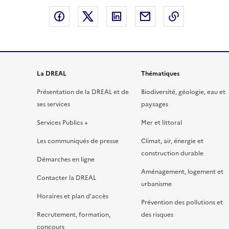
Partager sur Facebook
Partager sur X
Partager sur LinkedIn
Partager par email
Copier le l
La DREAL
Thématiques
Présentation de la DREAL et de
Biodiversité, géologie, eau et
ses services
paysages
Services Publics +
Mer et littoral
Les communiqués de presse
Climat, air, énergie et
construction durable
Démarches en ligne
Aménagement, logement et
Contacter la DREAL
urbanisme
Horaires et plan d’accès
Prévention des pollutions et
Recrutement, formation,
des risques
concours