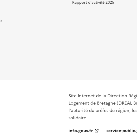
Rapport d’activité 2025
es
Site Internet de la Direction R
Logement de Bretagne (DREAL Bre
l'autorité du préfet de région, le
solidaire.
info.gouv.fr
service-public.