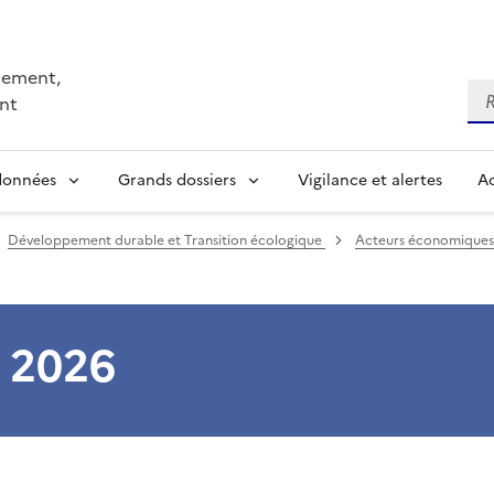
nnement,
Re
nt
 données
Grands dossiers
Vigilance et alertes
Ac
Développement durable et Transition écologique
Acteurs économiques
n 2026