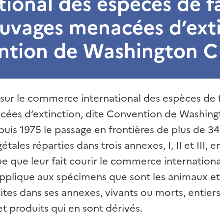
tional des espèces de f
auvages menacées d’ext
ntion de Washington C
sur le commerce international des espèces de f
ées d’extinction, dite Convention de Washing
uis 1975 le passage en frontières de plus de 3
tales réparties dans trois annexes, I, II et III, 
ue que leur fait courir le commerce internationa
pplique aux spécimens que sont les animaux et
ites dans ses annexes, vivants ou morts, entiers
et produits qui en sont dérivés.