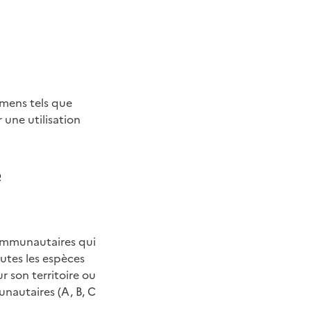
imens tels que
 une utilisation
e
ommunautaires qui
outes les espèces
r son territoire ou
unautaires (A, B, C