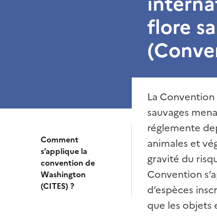
interna
flore s
(Conve
La Convention 
sauvages menac
réglemente dep
Comment
animales et végé
s’applique la
gravité du risq
convention de
Convention s’a
Washington
(CITES) ?
d’espèces inscr
que les objets 