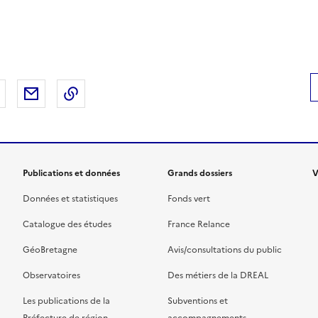
 Facebook
er sur X
Partager sur LinkedIn
Partager par email
Copier le lien de la page dans le presse-pap
Publications et données
Grands dossiers
V
Données et statistiques
Fonds vert
Catalogue des études
France Relance
GéoBretagne
Avis/consultations du public
Observatoires
Des métiers de la DREAL
Les publications de la
Subventions et