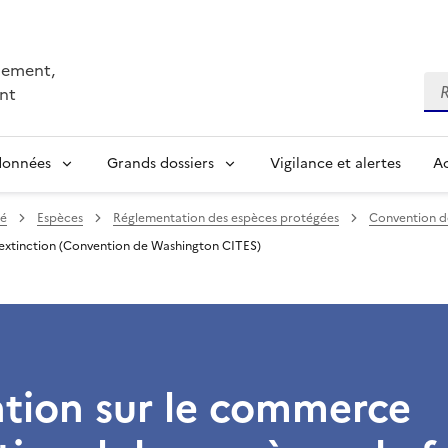
nnement,
Re
nt
 données
Grands dossiers
Vigilance et alertes
Ac
té
Espèces
Réglementation des espèces protégées
Convention d
’extinction (Convention de Washington CITES)
tion sur le commerce