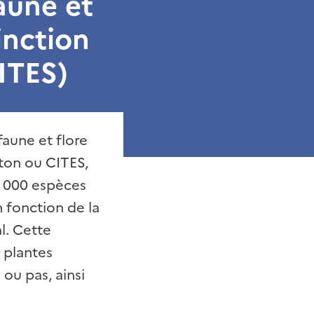
aune et
inction
ITES)
aune et flore
ton ou CITES,
4 000 espèces
en fonction de la
l. Cette
 plantes
 ou pas, ainsi