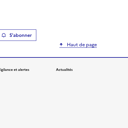
S'abonner
ier
Haut de page
igilance et alertes
Actualités