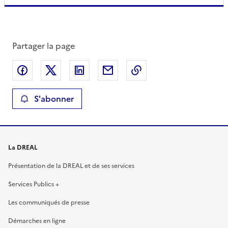
Partager la page
Partager sur Facebook
Partager sur X
Partager sur LinkedIn
Partager par email
Copier le lien de la 
S'abonner
La DREAL
Présentation de la DREAL et de ses services
Services Publics +
Les communiqués de presse
Démarches en ligne