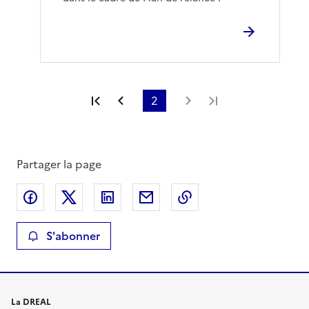
Première page
Page précédente
2
Page suivante
Dernière page
Partager la page
Partager sur Facebook
Partager sur X
Partager sur LinkedIn
Partager par email
Copier le lien de la 
S'abonner
La DREAL